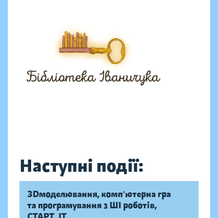
Наступні події:
ЗDмоделювання, компʼютерна гра
та програмування з ШІ роботів,
СТАРТ_ІТ