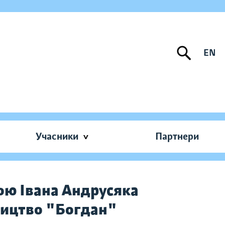
EN
Учасники
Партнери
ою Івана Андрусяка
ництво "Богдан"