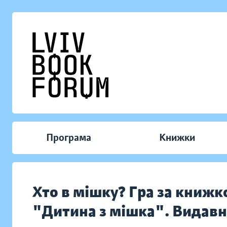
Програма
Книжки
Хто в мішку? Гра за книжк
"Дитина з мішка". Видав