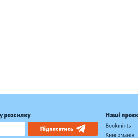
у розсилку
Наші проє
Bookmints
Підписатись
Книгоманія