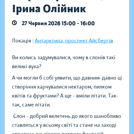
Ірина Олійник
27 Червня 2026 15:00 - 16:00
Локація :
Антарктида, проспект Айсбергів
Ви колись задумувалися, чому в слонів такі
великі вуха?
А чи могли б собі уявити, що давним-давно ці
створіння харчувалися нектаром, пилком
квітів та фруктами? А ще - вміли літати. Так-
так, саме літати.
Слон - добрий велетень до якого шанобливо
ставляться у всьому світі та стане на заході