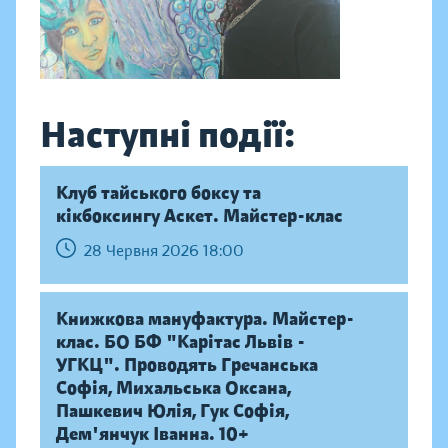
Наступні події:
Клуб тайського боксу та
кікбоксингу Аскет. Майстер-клас
28 Червня 2026 18:00
Книжкова мануфактура. Майстер-
клас. БО БФ "Карітас Львів -
УГКЦ". Проводять Гречанська
Софія, Михальська Оксана,
Пашкевич Юлія, Гук Софія,
Дем'янчук Іванна. 10+