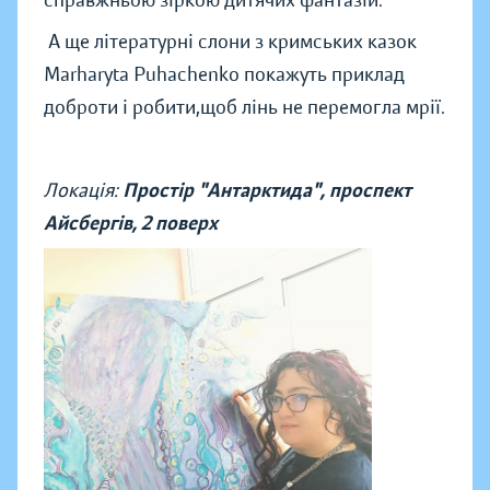
справжньою зіркою дитячих фантазій.
А ще літературні слони з кримських казок
Marharyta Puhachenko покажуть приклад
доброти і робити,щоб лінь не перемогла мрії.
Локація:
Простір "Антарктида", проспект
Айсбергів, 2 поверх