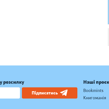
у розсилку
Наші проє
Bookmints
Підписатись
Книгоманія