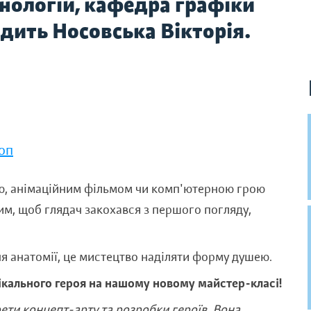
хнологій, кафедра графіки
дить Носовська Вікторія.
оп
ю, анімаційним фільмом чи комп'ютерною грою
ким, щоб глядач закохався з першого погляду,
 анатомії, це мистецтво наділяти форму душею.
ікального героя на нашому новому майстер-класі!
рети концепт-арту та розробки героїв. Вона