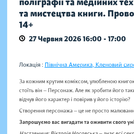
поліграфії та медійних те
та мистецтва книги. Прово
14+
27 Червня 2026 16:00 - 17:00
Локація :
Північна Америка, Кленовий сир
За кожним крутим коміксом, улюбленою книго
стоїть він — Персонаж. Але як зробити його та
відчув його характер і повірив у його історію?
Створення персонажа — це не просто малювання
Запрошуємо вас вигадати та оживити свого ун
Наставниця: Вікторія Носовська — знає всі сек