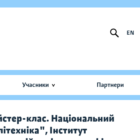
EN
Учасники
Партнери
стер-клас. Національний
ітехніка", Інститут