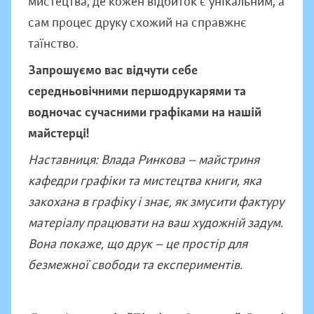
мистецтва, де кожен відбиток є унікальним, а
сам процес друку схожий на справжнє
таїнство.
Запрошуємо вас відчути себе
середньовічними першодрукарями та
водночас сучасними графіками на нашій
майстерці!
Наставниця: Влада Ринкова — майстриня
кафедри графіки та мистецтва книги, яка
закохана в графіку і знає, як змусити фактуру
матеріалу працювати на ваш художній задум.
Вона покаже, що друк — це простір для
безмежної свободи та експериментів.