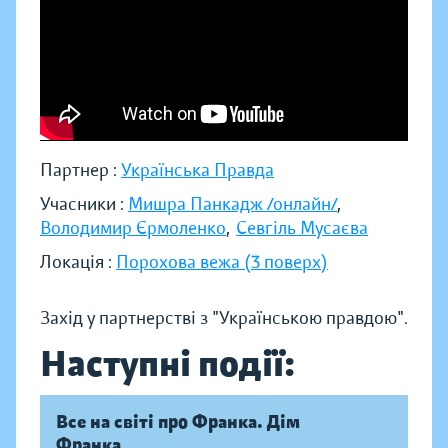
Партнер :
Українська Правда
Учасники :
Мишра Панкадж /онлайн/
,
Володимир Єрмоленко
,
Севгіль Мусаєва
Локація :
Порохова вежа (3 поверх)
Захід у партнерстві з "Українською правдою".
Наступні події:
Все на світі про Франка. Дім
Франка