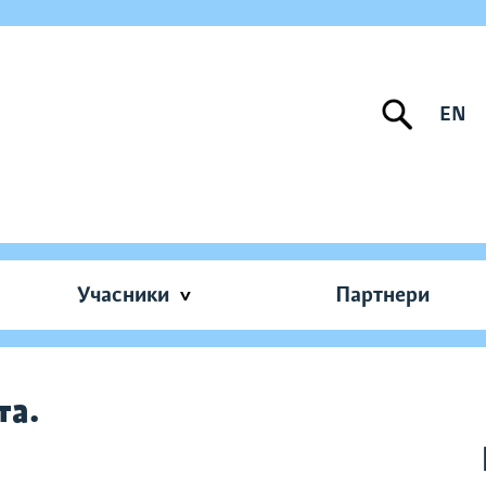
EN
Учасники
Партнери
та.