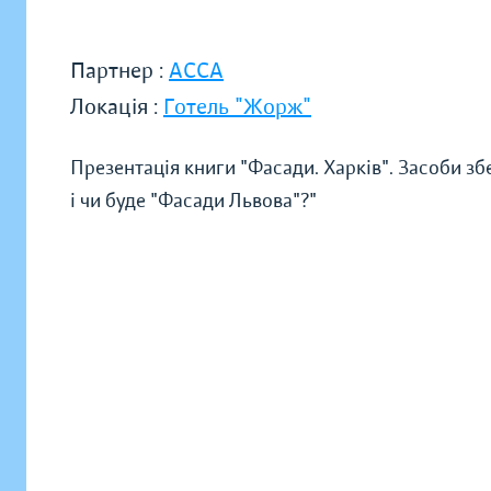
Партнер :
АССА
Локація :
Готель "Жорж"
Презентація книги "Фасади. Харків". Засоби з
і чи буде "Фасади Львова"?"