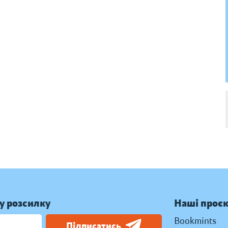
у розсилку
Наші проє
Bookmints
Підписатись