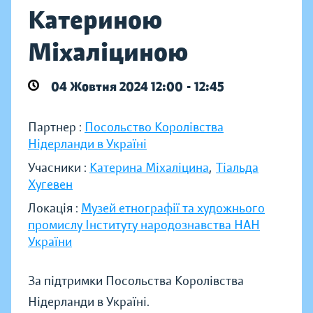
Катериною
Міхаліциною
04 Жовтня 2024 12:00 - 12:45
Партнер :
Посольство Королівства
Нідерланди в Україні
Учасники :
Катерина Міхаліцина
,
Тіальда
Хугевен
Локація :
Музей етнографії та художнього
промислу Інституту народознавства НАН
України
За підтримки Посольства Королівства
Нідерланди в Україні.