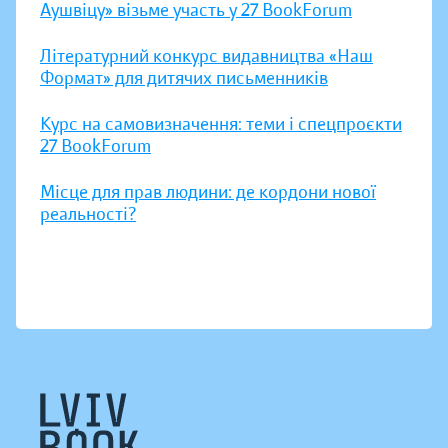
Аушвіцу» візьме участь у 27 BookForum
Літературний конкурс видавництва «Наш
Формат» для дитячих письменників
Курс на самовизначення: теми і спецпроєкти
27 BookForum
Місце для прав людини: де кордони нової
реальності?