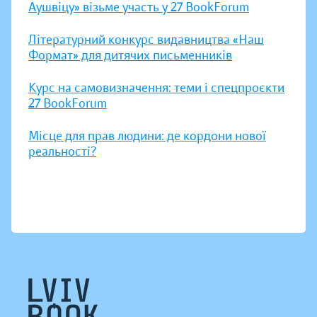
Аушвіцу» візьме участь у 27 BookForum
Літературний конкурс видавництва «Наш
Формат» для дитячих письменників
Курс на самовизначення: теми і спецпроєкти
27 BookForum
Місце для прав людини: де кордони нової
реальності?