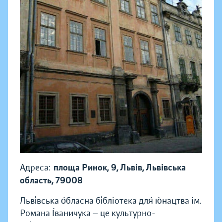
Адреса:
площа Ринок, 9, Львів, Львівська
область, 79008
Льві́вська о́бласна бі́бліотека для́ ю́нацтва ім.
Романа І́ваничука — це культурно-