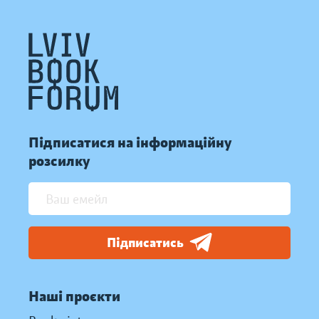
Підписатися на інформаційну
розсилку
Підписатись
Наші проєкти