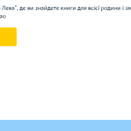
ева", де ви знайдете книги для всієї родини і з
ао