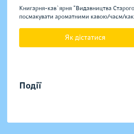
Книгарня-кав`ярня "Видавництва Старого Л
посмакувати ароматними кавою/чаєм/как
Як дістатися
Події