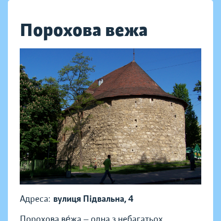
Порохова вежа
Адреса:
вулиця Підвальна, 4
Порохова ве́жа — одна з небагатьох