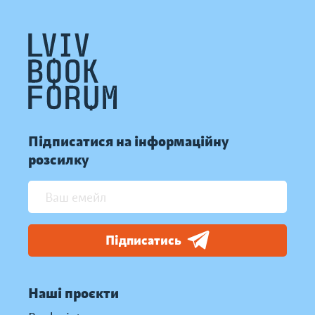
Підписатися на інформаційну
розсилку
Підписатись
Наші проєкти