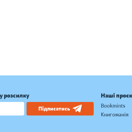
у розсилку
Наші проє
Bookmints
Підписатись
Книгоманія