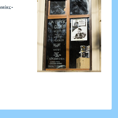
омікс-