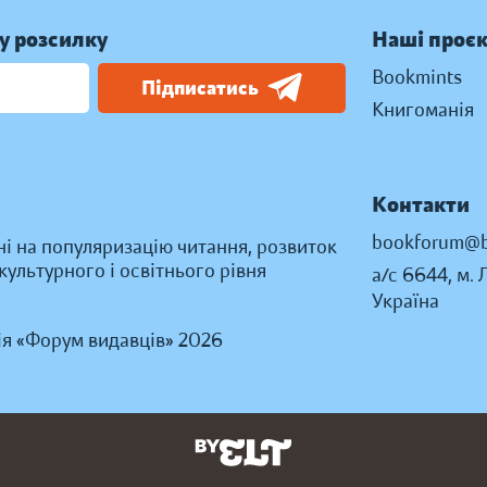
у розсилку
Наші проє
Bookmints
Підписатись
Книгоманія
Контакти
bookforum@b
ні на популяризацію читання, розвиток
ультурного і освітнього рівня
а/с 6644, м. 
Україна
ія «Форум видавців» 2026