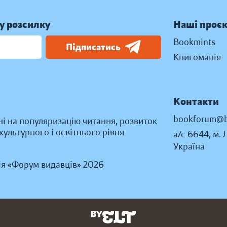
у розсилку
Наші проє
Bookmints
Підписатись
Книгоманія
Контакти
bookforum@b
ні на популяризацію читання, розвиток
ультурного і освітнього рівня
а/с 6644, м. 
Україна
ія «Форум видавців» 2026