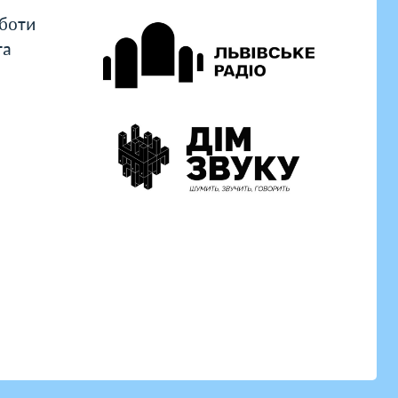
оботи
та