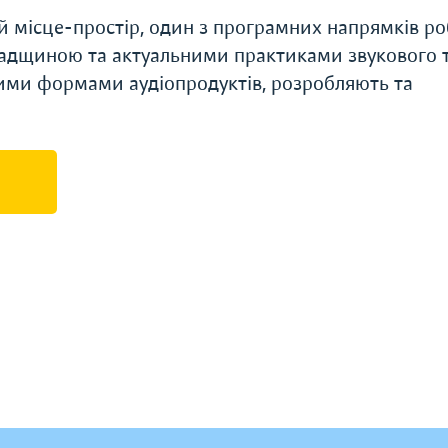
й місце-простір, один з програмних напрямків р
спадщиною та актуальними практиками звукового 
ими формами аудіопродуктів, розробляють та