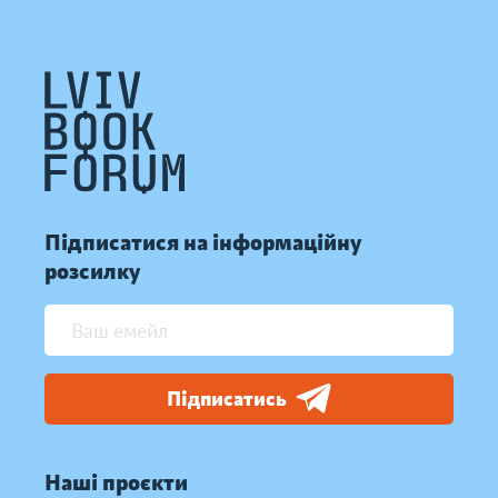
Підписатися на інформаційну
розсилку
Підписатись
Наші проєкти