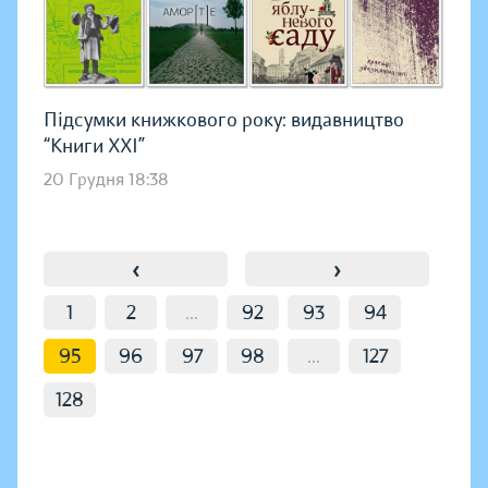
Підсумки книжкового року: видавництво
“Книги ХХІ”
20 Грудня 18:38
‹
›
1
2
...
92
93
94
95
96
97
98
...
127
128