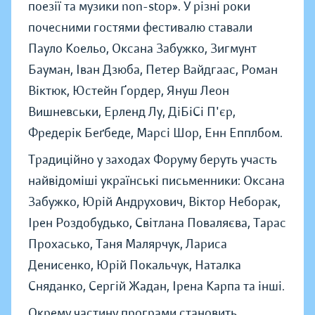
поезії та музики non-stop». У різні роки
почесними гостями фестивалю ставали
Пауло Коельо, Оксана Забужко, Зигмунт
Бауман, Іван Дзюба, Петер Вайдгаас, Роман
Віктюк, Юстейн Ґордер, Януш Леон
Вишневськи, Ерленд Лу, ДіБіСі П'єр,
Фредерік Беґбеде, Марсі Шор, Енн Епплбом.
Традиційно у заходах Форуму беруть участь
найвідоміші українські письменники: Оксана
Забужко, Юрій Андрухович, Віктор Неборак,
Ірен Роздобудько, Світлана Поваляєва, Тарас
Прохасько, Таня Малярчук, Лариса
Денисенко, Юрій Покальчук, Наталка
Сняданко, Сергій Жадан, Ірена Карпа та інші.
Окрему частину програми становить