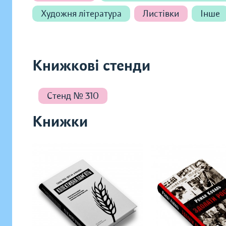
Художня література
Листівки
Інше
Книжкові стенди
Стенд № 310
Книжки