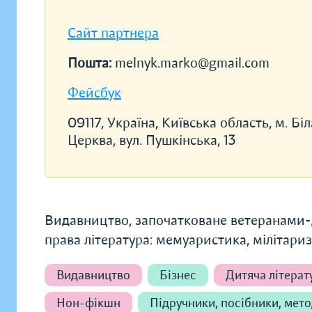
Сайт партнера
Пошта:
melnyk.marko@gmail.com
Фейсбук
09117, Україна, Київська область, м. Біл
Церква, вул. Пушкінська, 13
Видавництво, започатковане ветеранами-
права література: мемуаристика, мілітаризм
Видавництво
Бізнес
Дитяча літерат
Нон-фікшн
Підручники, посібники, мето