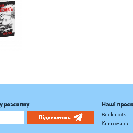
у розсилку
Наші проє
Bookmints
Підписатись
Книгоманія