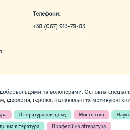
Телефони:
+38 (067) 913-79-83
а
добровольцями та волонерами. Основна спеціалі
, ідеологія, героїка, пізнавальні та мотивуючі кни
ура
Література для дому
Мистецтво
Наук
дична література
Професійна література