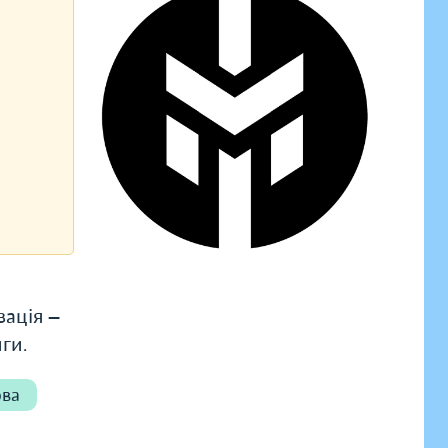
зація —
ги.
ова