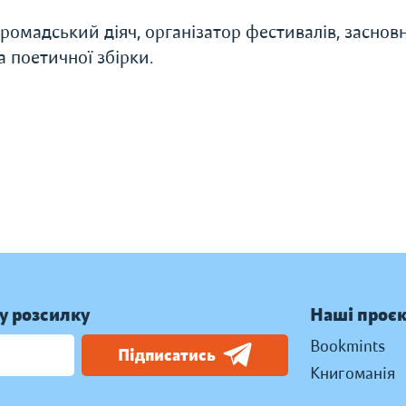
громадський діяч, організатор фестивалів, заснов
а поетичної збірки.
у розсилку
Наші проє
Bookmints
Підписатись
Книгоманія