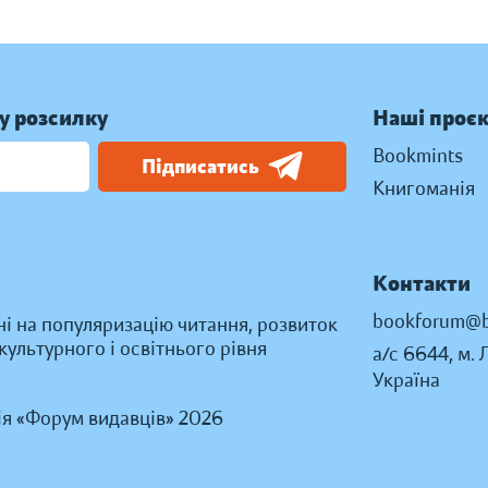
у розсилку
Наші проє
Bookmints
Підписатись
Книгоманія
Контакти
bookforum@b
ні на популяризацію читання, розвиток
ультурного і освітнього рівня
а/с 6644, м. 
Україна
ія «Форум видавців» 2026