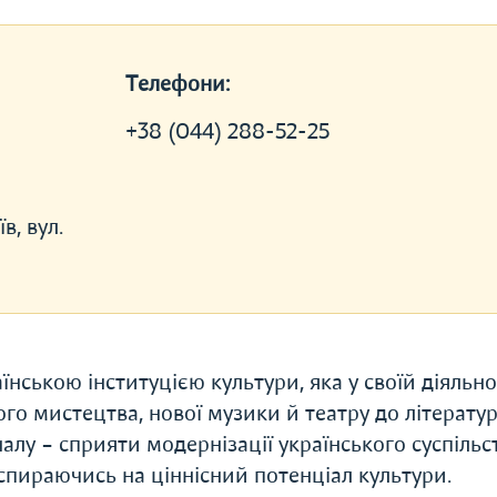
Телефони:
+38 (044) 288-52-25
в, вул.
ською інституцією культури, яка у своїй діяльно
ного мистецтва, нової музики й театру до літерату
лу – сприяти модернізації українського суспільс
, спираючись на ціннісний потенціал культури.