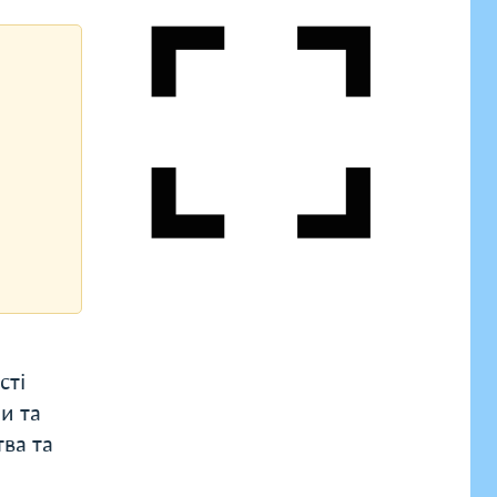
сті
ри та
тва та