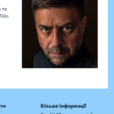
 та
Film
кти
Більше інформації