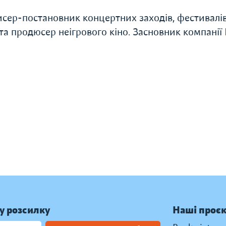
сер-постановник концертних заходів, фестивалів
та продюсер неігрового кіно. Засновник компанії 
у розсилку
Наші проє