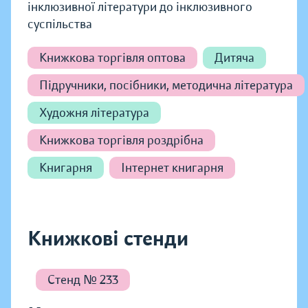
інклюзивної літератури до інклюзивного
суспільства
Книжкова торгівля оптова
Дитяча
Підручники, посібники, методична література
Художня література
Книжкова торгівля роздрібна
Книгарня
Інтернет книгарня
Книжкові стенди
Стенд № 233