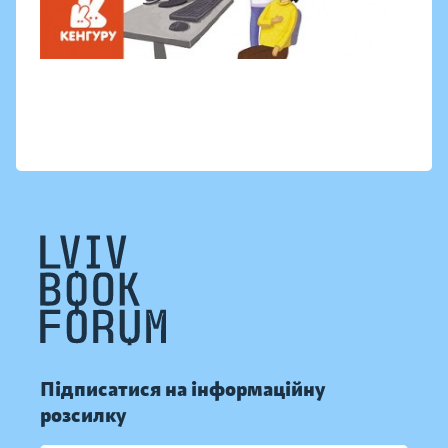
Підписатися на інформаційну
розсилку