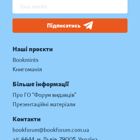
Підписатись
Наші проєкти
Bookmints
Книгоманія
Більше інформації
Про ГО “Форум видавців”
Презентаційні матеріали
Контакти
bookforum@bookforum.com.ua
а/с 6644, м. Львів, 79005, Україна