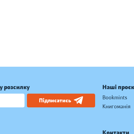
у розсилку
Наші проє
Bookmints
Підписатись
Книгоманія
Контакти