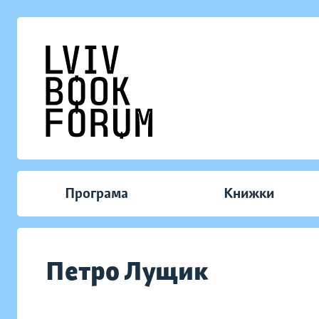
Програма
Книжки
Петро Лущик