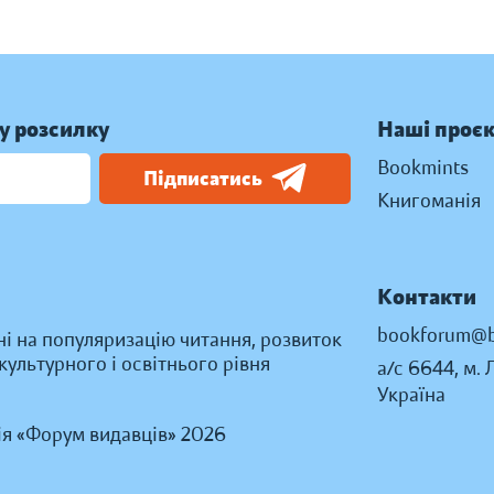
у розсилку
Наші проє
Bookmints
Підписатись
Книгоманія
Контакти
bookforum@b
ні на популяризацію читання, розвиток
ультурного і освітнього рівня
а/с 6644, м. 
Україна
ія «Форум видавців» 2026