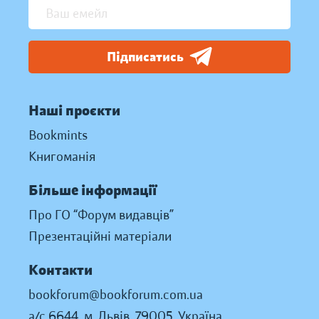
Підписатись
Наші проєкти
Bookmints
Книгоманія
Більше інформації
Про ГО “Форум видавців”
Презентаційні матеріали
Контакти
bookforum@bookforum.com.ua
а/с 6644, м. Львів, 79005, Україна