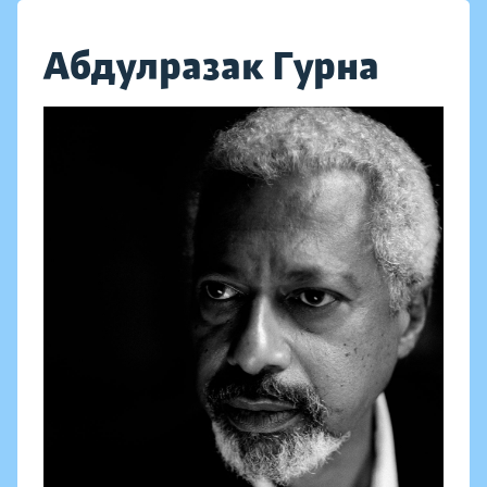
Абдулразак Гурна