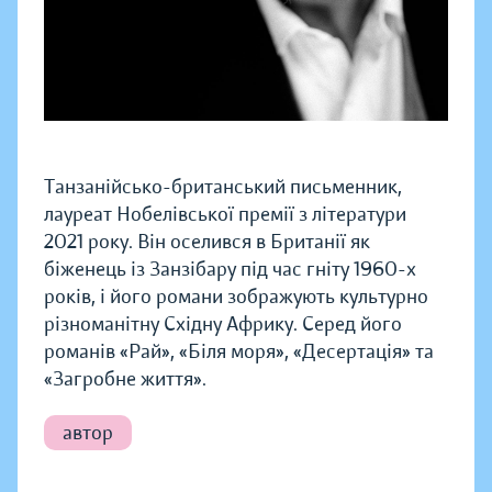
Танзанійсько-британський письменник,
лауреат Нобелівської премії з літератури
2021 року. Він оселився в Британії як
біженець із Занзібару під час гніту 1960-х
років, і його романи зображують культурно
різноманітну Східну Африку. Серед його
романів «Рай», «Біля моря», «Десертація» та
«Загробне життя».
автор