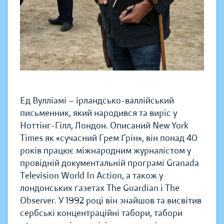
Ед Вулліамі — ірландсько-валлійський
письменник, який народився та виріс у
Ноттінг-Гілл, Лондон. Описаний New York
Times як «сучасний Грем Ґрін», він понад 40
років працює міжнародним журналістом у
провідній документальній програмі Granada
Television World In Action, а також у
лондонських газетах The Guardian і The
Observer. У 1992 році він знайшов та висвітив
сербські концентраційні табори, табори