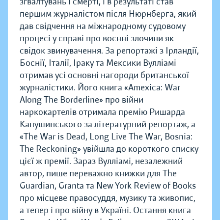
зґвалтувань і смерті, і в результаті став
першим журналістом після Нюрнберга, який
дав свідчення на міжнародному судовому
процесі у справі про воєнні злочини як
свідок звинувачення. За репортажі з Ірландії,
Боснії, Італії, Іраку та Мексики Вулліамі
отримав усі основні нагороди британської
журналістики. Його книга «Amexica: War
Along The Borderline» про війни
наркокартелів отримала премію Ришарда
Капушинського за літературний репортаж, а
«The War is Dead, Long Live The War, Bosnia:
The Reckoning» увійшла до короткого списку
цієї ж премії. Зараз Вулліамі, незалежний
автор, пише переважно книжки для The
Guardian, Granta та New York Review of Books
про місцеве правосуддя, музику та живопис,
а тепер і про війну в Україні. Остання книга