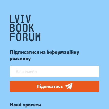
Підписатися на інформаційну
розсилку
Підписатись
Наші проєкти