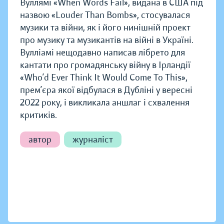
Вуллямі «When Words Fail», видана в США під
назвою «Louder Than Bombs», стосувалася
музики та війни, як і його нинішній проект
про музику та музикантів на війні в Україні.
Вулліамі нещодавно написав лібрето для
кантати про громадянську війну в Ірландії
«Who’d Ever Think It Would Come To This»,
прем’єра якої відбулася в Дубліні у вересні
2022 року, і викликала аншлаг і схвалення
критиків.
автор
журналіст