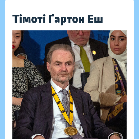
Тімоті Ґартон Еш