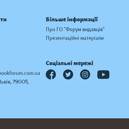
кти
Більше інформації
Про ГО “Форум видавців”
Презентаційні матеріали
Соціальні мережі
ookforum.com.ua
Львів, 79005,