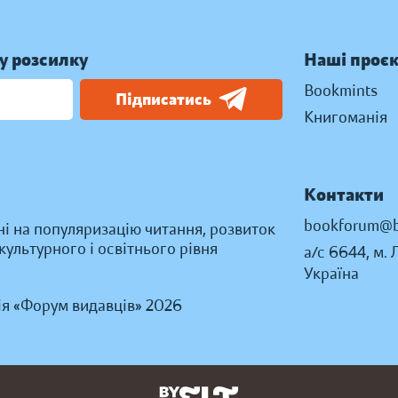
у розсилку
Наші проє
Bookmints
Підписатись
Книгоманія
Контакти
bookforum@b
ні на популяризацію читання, розвиток
ультурного і освітнього рівня
а/с 6644, м. 
Україна
ія «Форум видавців» 2026