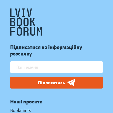
Підписатися на інформаційну
розсилку
Підписатись
Наші проєкти
Bookmints