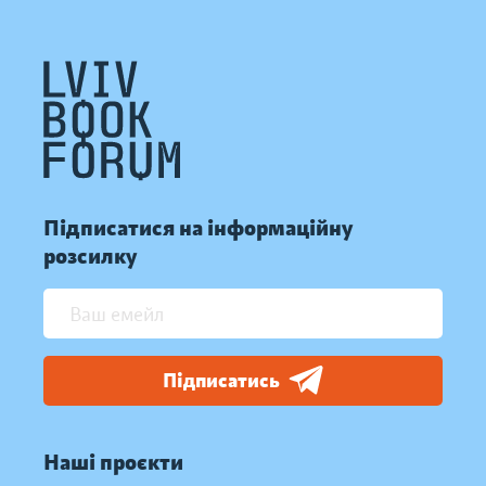
Підписатися на інформаційну
розсилку
Підписатись
Наші проєкти