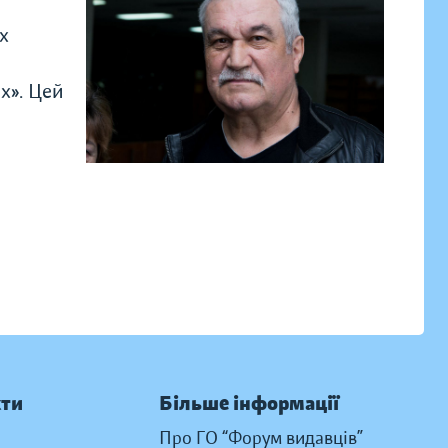
х
х». Цей
кти
Більше інформації
Про ГО “Форум видавців”