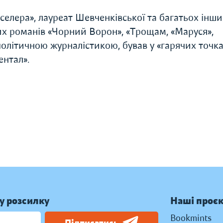
селера», лауреат Шевченківської та багатьох інши
их романів «Чорний Ворон», «Трощам, «Маруся»,
олітичною журналістикою, бував у «гарячих точка
ентал».
у розсилку
Наші проє
Bookmints