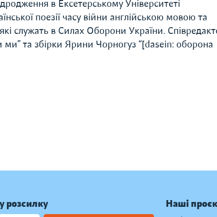
дродження в Ексетерському Університеті
їнської поезії часу війни англійською мовою та
 які служать в Силах Оборони України. Співредак
 ми” та збірки Ярини Чорногуз “[dasein: оборона
у розсилку
Наші проє