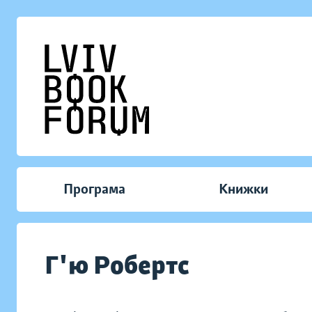
Програма
Книжки
Г'ю Робертс