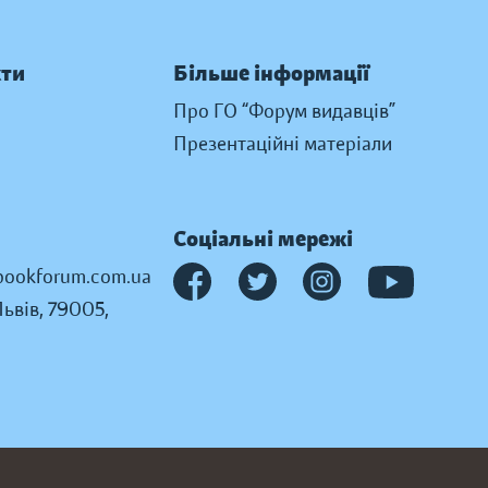
кти
Більше інформації
Про ГО “Форум видавців”
Презентаційні матеріали
Соціальні мережі
ookforum.com.ua
Львів, 79005,