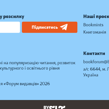
у розсилку
Наші проє
Bookmints
Підписатись
Книгоманія
Контакти
bookforum@b
ні на популяризацію читання, розвиток
ультурного і освітнього рівня
а/с 6644, м. 
Україна
ія «Форум видавців» 2026