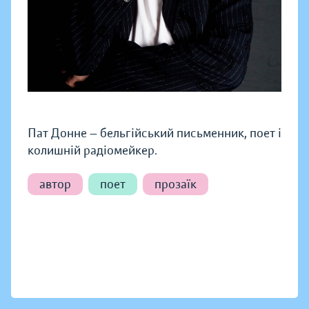
Пат Донне — бельгійський письменник, поет і
колишній радіомейкер.
автор
поет
прозаїк