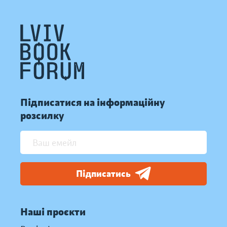
Підписатися на інформаційну
розсилку
Підписатись
Наші проєкти