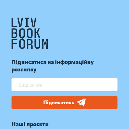
Підписатися на інформаційну
розсилку
Підписатись
Наші проєкти