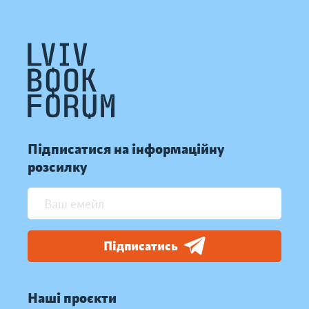
Підписатися на інформаційну
розсилку
Підписатись
Наші проєкти