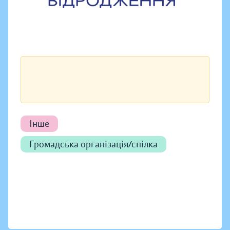
Інше
Громадська організація/спілка