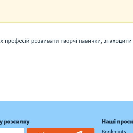
х професій розвивати творчі навички, знаходити
у розсилку
Наші проє
Bookmints