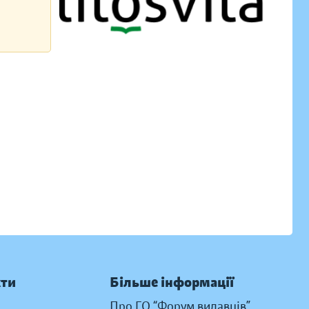
кти
Більше інформації
Про ГО “Форум видавців”