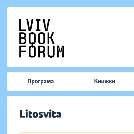
Програма
Книжки
Litosvita