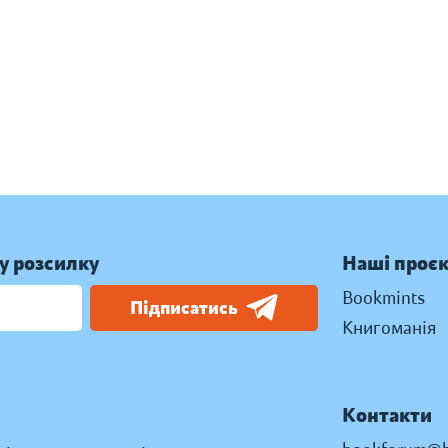
у розсилку
Наші проє
Bookmints
Підписатись
Книгоманія
Контакти