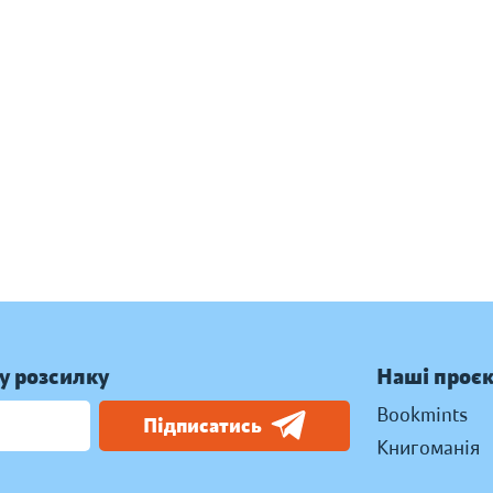
у розсилку
Наші проє
Bookmints
Підписатись
Книгоманія