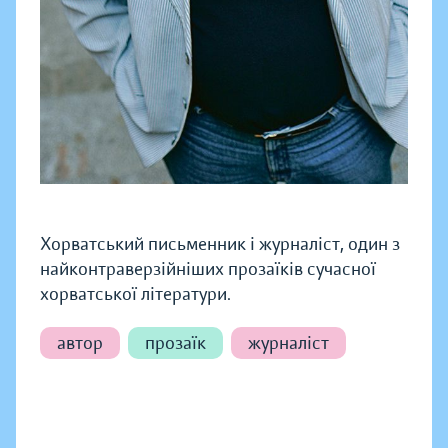
Хорватський письменник і журналіст, один з
найконтраверзійніших прозаїків сучасної
хорватської літератури.
автор
прозаїк
журналіст