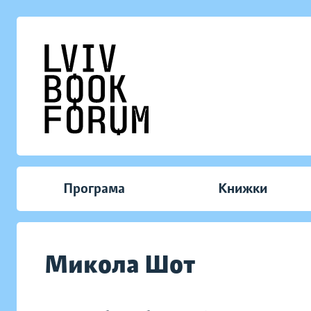
Програма
Книжки
Микола Шот