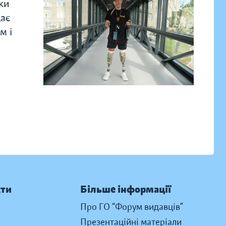
ки
дає
м і
кти
Більше інформації
Про ГО “Форум видавців”
Презентаційні матеріали