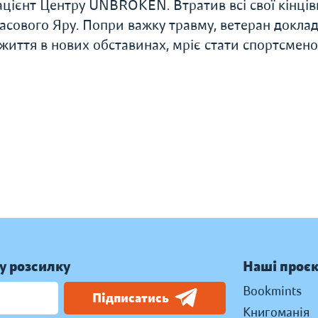
ацієнт Центру UNBROKEN. Втратив всі свої кінців
асового Яру. Попри важку травму, ветеран докла
життя в нових обставинах, мріє стати спортсмено
у розсилку
Наші проє
Bookmints
Підписатись
Книгоманія