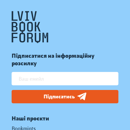
Підписатися на інформаційну
розсилку
Підписатись
Наші проєкти
Bookmints