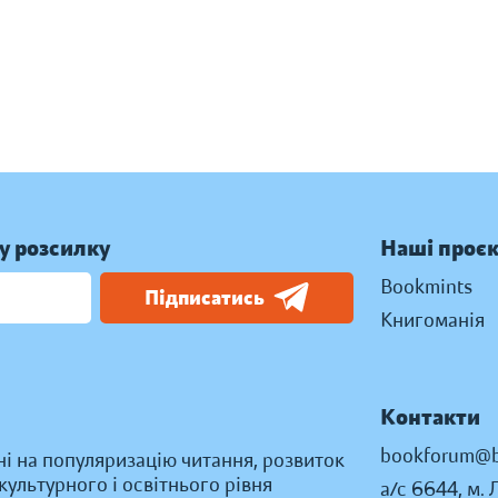
у розсилку
Наші проє
Bookmints
Підписатись
Книгоманія
Контакти
bookforum@b
ні на популяризацію читання, розвиток
ультурного і освітнього рівня
а/с 6644, м. 