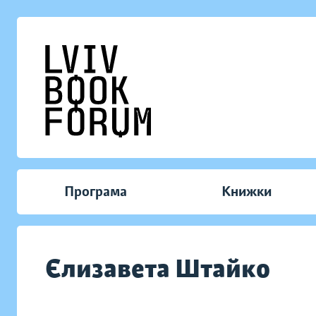
Програма
Книжки
Єлизавета Штайко