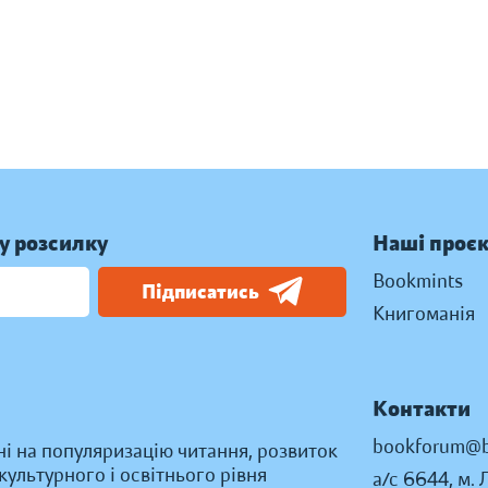
у розсилку
Наші проє
Bookmints
Підписатись
Книгоманія
Контакти
bookforum@b
ні на популяризацію читання, розвиток
ультурного і освітнього рівня
а/с 6644, м. 