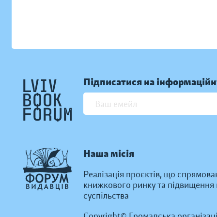
Підписатися на інформаційн
Наша місія
Реалізація проєктів, що спрямова
книжкового ринку та підвищення к
суспільства
Copyright© Громадська організац