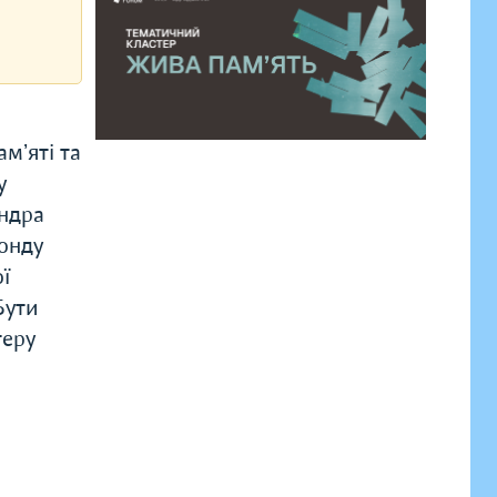
мʼяті та
у
андра
онду
ї
Бути
теру