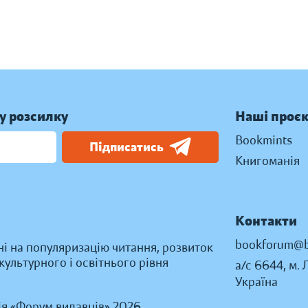
у розсилку
Наші проє
Bookmints
Підписатись
Книгоманія
Контакти
bookforum@b
ні на популяризацію читання, розвиток
ультурного і освітнього рівня
а/с 6644, м. 
Україна
ія «Форум видавців» 2026