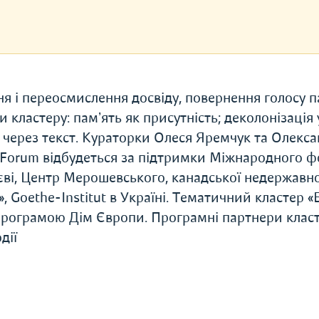
ня і переосмислення досвіду, повернення голосу па
кластеру: памʼять як присутність; деколонізація 
ть через текст. Кураторки Олеся Яремчук та Олекс
Forum відбудеться за підтримки Міжнародного ф
єві, Центр Мерошевського, канадської недержавно
, Goethe-Institut в Україні. Тематичний кластер «
програмою Дім Європи. Програмні партнери клас
дії