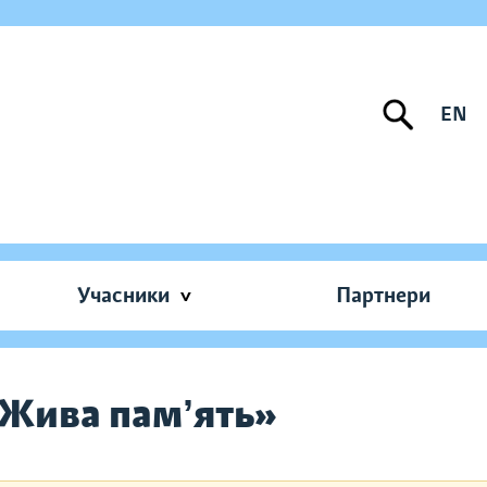
EN
Учасники
Партнери
«Жива памʼять»