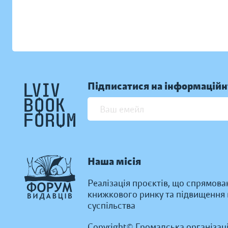
Підписатися на інформаційн
Наша місія
Реалізація проєктів, що спрямова
книжкового ринку та підвищення к
суспільства
Copyright© Громадська організац