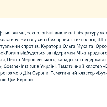
ські злами, технологічні виклики і літературу як 
астеру: життя у світі без правил; технології, ШІ т
ектуальний спротив. Куратори Ольга Муха та Юрко
ookForum відбудеться за підтримки Міжнародног
єві, Центр Мерошевського, канадської недержавно
, Goethe-Institut в Україні. Тематичний кластер «
програмою Дім Європи. Тематичний кластер «Бут
мою Дім Європи.