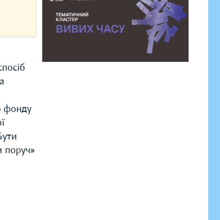
спосіб
а
о фонду
ї
Бути
и поруч»