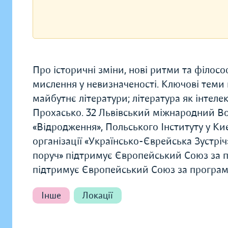
Про історичні зміни, нові ритми та філософ
мислення у невизначеності. Ключові теми кл
майбутнє літератури; література як інтел
Прохасько. 32 Львівський міжнародний B
«Відродження», Польського Інституту у Ки
організації «Українсько-Єврейська Зустріч»
поруч» підтримує Європейський Союз за 
підтримує Європейський Союз за програ
Інше
Локації