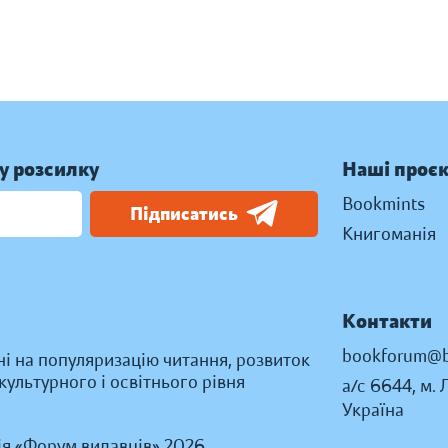
у розсилку
Наші проє
Bookmints
Підписатись
Книгоманія
Контакти
bookforum@b
ні на популяризацію читання, розвиток
ультурного і освітнього рівня
а/с 6644, м. 
Україна
ія «Форум видавців» 2026