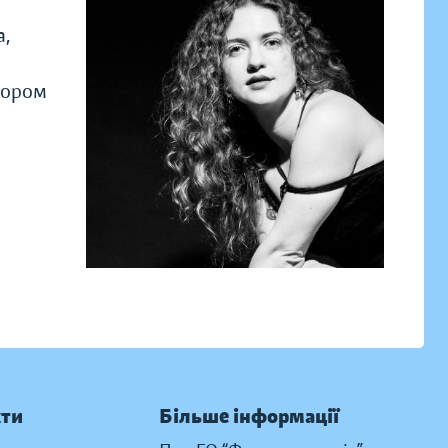
а,
вором
кти
Більше інформації