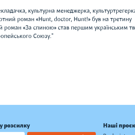
кладачка, культурна менеджерка, культуртрегерк
тний роман «Hunt, doctor, Hunt!» був на третину
ий роман «За спиною» став першим українським т
опейського Союзу."
у розсилку
Наші проє